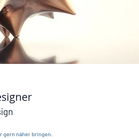
esigner
sign
er gern näher bringen.