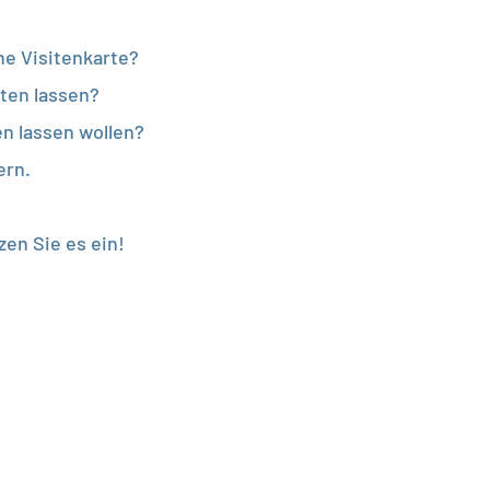
ne Visitenkarte?
lten lassen?
en lassen wollen?
ern.
zen Sie es ein!