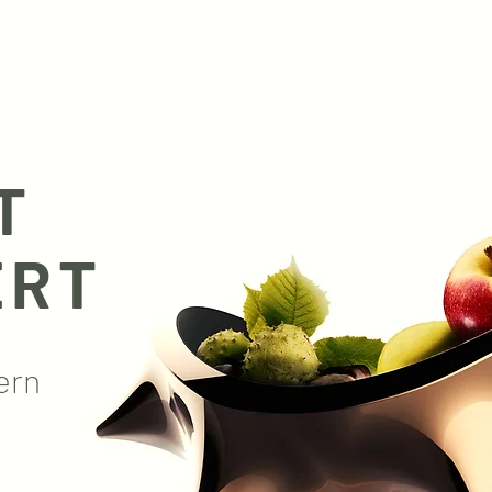
T
ERT
ern