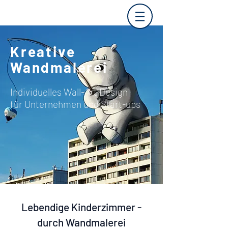
Kreative
Wandmalerei
Individuelles Wall-Art Design
für Unternehmen und Start-ups
Lebendige Kinderzimmer -
durch Wandmalerei